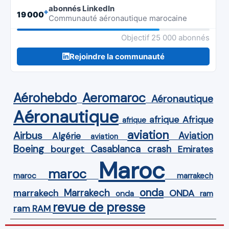
abonnés LinkedIn
+
19 000
Communauté aéronautique marocaine
Objectif 25 000 abonnés
Rejoindre la communauté
Aérohebdo
Aeromaroc
Aéronautique
Aéronautique
Afrique
afrique
afrique
aviation
Airbus
Aviation
Algérie
aviation
Boeing
Casablanca
crash
bourget
Emirates
Maroc
maroc
maroc
marrakech
onda
Marrakech
ONDA
marrakech
onda
ram
revue de presse
ram
RAM