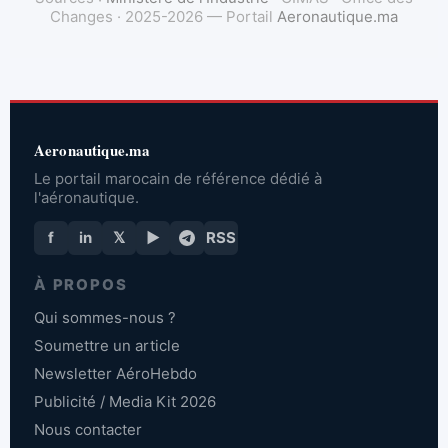
Changes · 2025-2026 — Portail
Aeronautique.ma
Aeronautique.ma
Le portail marocain de référence dédié à
l'aéronautique.
f
in
𝕏
▶
RSS
À PROPOS
Qui sommes-nous ?
Soumettre un article
Newsletter AéroHebdo
Publicité / Media Kit 2026
Nous contacter