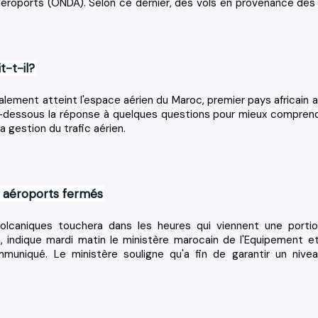
 aéroports (ONDA). Selon ce dernier, des vols en provenance des
t-t-il?
alement atteint l'espace aérien du Maroc, premier pays africain a
i-dessous la réponse à quelques questions pour mieux comprend
a gestion du trafic aérien.
q aéroports fermés
lcaniques touchera dans les heures qui viennent une porti
n, indique mardi matin le ministère marocain de l'Equipement e
muniqué. Le ministère souligne qu'a fin de garantir un nive