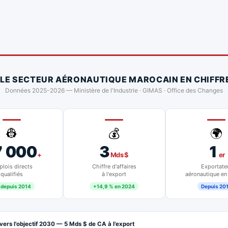
 LE SECTEUR AÉRONAUTIQUE MAROCAIN EN CHIFFR
Données 2025-2026 — Ministère de l'Industrie · GIMAS · Office des Changes
👷
💰
🌍
7 000
3
1
+
Mds $
er
lois directs
Chiffre d'affaires
Exportate
qualifiés
à l'export
aéronautique en
 depuis 2014
+14,9 % en 2024
Depuis 20
vers l'objectif 2030 — 5 Mds $ de CA à l'export