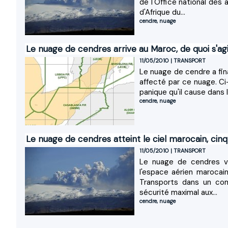
de l'Office national des
d'Afrique du...
cendre
,
nuage
Le nuage de cendres arrive au Maroc, de quoi s'agi
11/05/2010
|
TRANSPORT
Le nuage de cendre a fin
affecté par ce nuage. C
panique qu'il cause dans l
cendre
,
nuage
Le nuage de cendres atteint le ciel marocain, cin
11/05/2010
|
TRANSPORT
Le nuage de cendres vo
l'espace aérien marocai
Transports dans un com
sécurité maximal aux...
cendre
,
nuage