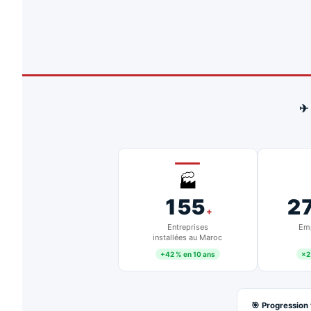
✈
🏭
155
2
+
Entreprises
Emp
installées au Maroc
+42 % en 10 ans
×2
🎯 Progression 