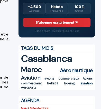
 pays
+4 500
Hebdo
100%
Abonnés
Fréquence
Gratuit
S'abonner gratuitement ✉
Pas de spam · Désinscription en 1 clic
 être
re la
TAGS DU MOIS
Casablanca
Maroc
Aéronautique
Aviation
on de
avions commerciaux
Avions
t des
commerciaux
Bellatig
Boeing
aviation
au de
Aéroports
AGENDA
Mardi 8 Septembre