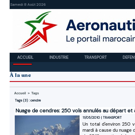
Samedi 8 Août 2026
ACCUEIL
INDUSTRIE
TRANSPORT
DEFEN
À la une
Accueil
>
Tags
Tags (3) : cendre
Nuage de cendres: 250 vols annulés au départ et 
11/05/2010
|
TRANSPORT
Un total d'environ 250 
mardi à cause du nuage d