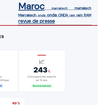
Maroc
marrakech
marrakech
onda
Marrakech
ONDA
ram
RAM
onda
ram
revue de presse
ES
📈
243
%
ur
Croissance des exports
 Afrique
en 10 ans
18
Record national
60 %