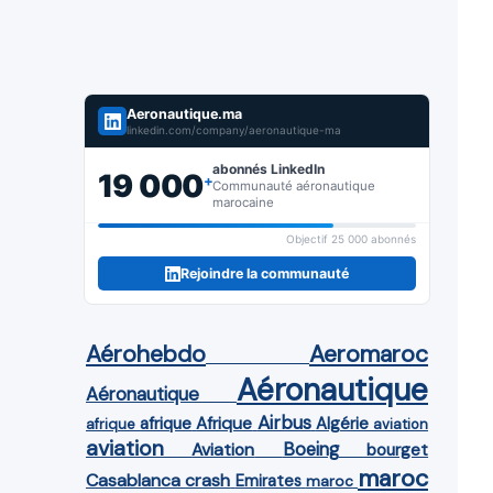
Aeronautique.ma
linkedin.com/company/aeronautique-ma
abonnés LinkedIn
19 000
+
Communauté aéronautique
marocaine
Objectif 25 000 abonnés
Rejoindre la communauté
Aérohebdo
Aeromaroc
Aéronautique
Aéronautique
Airbus
afrique
Afrique
Algérie
afrique
aviation
aviation
Aviation
Boeing
bourget
maroc
Casablanca
crash
Emirates
maroc