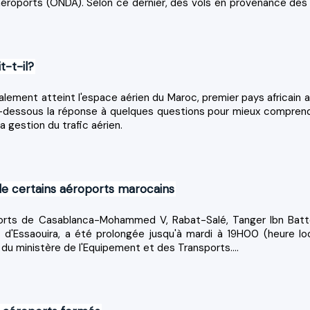
 aéroports (ONDA). Selon ce dernier, des vols en provenance des
t-t-il?
alement atteint l'espace aérien du Maroc, premier pays africain a
i-dessous la réponse à quelques questions pour mieux comprend
a gestion du trafic aérien.
de certains aéroports marocains
orts de Casablanca-Mohammed V, Rabat-Salé, Tanger Ibn Batt
 d'Essaouira, a été prolongée jusqu'à mardi à 19H00 (heure loc
 ministère de l'Equipement et des Transports....