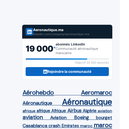
Aeronautique.ma
linkedin.com/company/aeronautique-ma
abonnés LinkedIn
19 000
+
Communauté aéronautique
marocaine
Objectif 25 000 abonnés
Rejoindre la communauté
Aérohebdo
Aeromaroc
Aéronautique
Aéronautique
Airbus
afrique
Afrique
Algérie
afrique
aviation
aviation
Aviation
Boeing
bourget
maroc
Casablanca
crash
Emirates
maroc