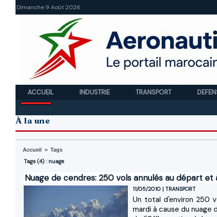
Dimanche 9 Août 2026
ACCUEIL
INDUSTRIE
TRANSPORT
DEFEN
À la une
Accueil
>
Tags
Tags (4) : nuage
Nuage de cendres: 250 vols annulés au départ et 
11/05/2010
|
TRANSPORT
Un total d'environ 250 
mardi à cause du nuage d