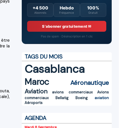
 pays
+4 500
Hebdo
100%
Abonnés
Fréquence
Gratuit
S'abonner gratuitement ✉
Pas de spam · Désinscription en 1 clic
 être
re la
TAGS DU MOIS
Casablanca
Maroc
Aéronautique
Aviation
outa,
avions commerciaux
Avions
ale),
commerciaux
Bellatig
Boeing
aviation
Aéroports
AGENDA
Mardi 8 Septembre