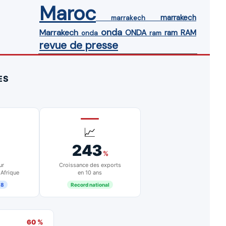
Maroc
marrakech
marrakech
onda
Marrakech
ONDA
ram
RAM
onda
ram
revue de presse
ES
📈
243
%
ur
Croissance des exports
 Afrique
en 10 ans
18
Record national
60 %