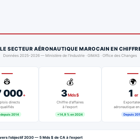
 LE SECTEUR AÉRONAUTIQUE MAROCAIN EN CHIFFR
Données 2025-2026 — Ministère de l'Industrie · GIMAS · Office des Changes
👷
💰
🌍
7 000
3
1
+
Mds $
er
lois directs
Chiffre d'affaires
Exportate
qualifiés
à l'export
aéronautique en
 depuis 2014
+14,9 % en 2024
Depuis 20
vers l'objectif 2030 — 5 Mds $ de CA à l'export