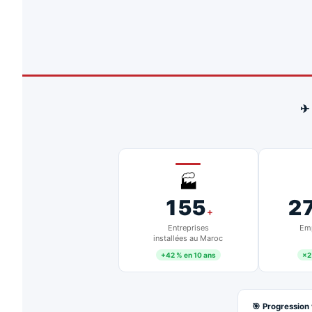
✈
🏭
155
2
+
Entreprises
Emp
installées au Maroc
+42 % en 10 ans
×2
🎯 Progression 