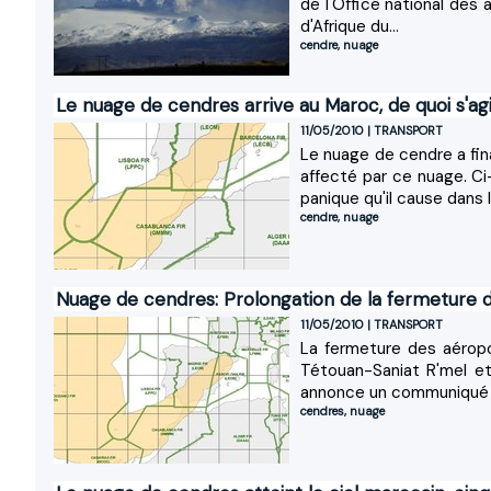
de l'Office national des
d'Afrique du...
cendre
,
nuage
Le nuage de cendres arrive au Maroc, de quoi s'agi
11/05/2010
|
TRANSPORT
Le nuage de cendre a fin
affecté par ce nuage. C
panique qu'il cause dans l
cendre
,
nuage
Nuage de cendres: Prolongation de la fermeture 
11/05/2010
|
TRANSPORT
La fermeture des aérop
Tétouan-Saniat R'mel et
annonce un communiqué du
cendres
,
nuage