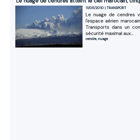
Le nuage de cendres atteint le ciel marocain, cin
11/05/2010
|
TRANSPORT
Le nuage de cendres vo
l'espace aérien marocai
Transports dans un com
sécurité maximal aux...
cendre
,
nuage