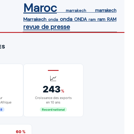
Maroc
marrakech
marrakech
onda
Marrakech
ONDA
ram
RAM
onda
ram
revue de presse
ES
📈
243
%
ur
Croissance des exports
 Afrique
en 10 ans
18
Record national
60 %