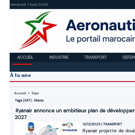
Vendredi 7 Août 2026
ACCUEIL
INDUSTRIE
TRANSPORT
DEFEN
À la une
Accueil
>
Tags
Tags (437) : Maroc
Ryanair annonce un ambitieux plan de développem
2027
12/12/2023
|
TRANSPORT
Ryan​air projette de dou