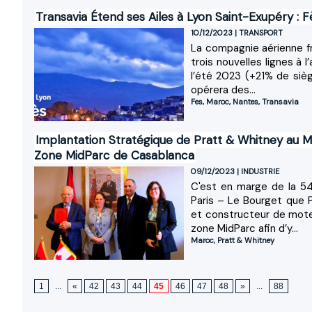
Transavia Étend ses Ailes à Lyon Saint-Exupéry : 
10/12/2023
|
TRANSPORT
La compagnie aérienne fr
trois nouvelles lignes à
l’été 2023 (+21% de sièg
opérera des...
Fes
,
Maroc
,
Nantes
,
Transavia
Implantation Stratégique de Pratt & Whitney au Ma
Zone MidParc de Casablanca
09/12/2023
|
INDUSTRIE
C'est en marge de la 54
Paris – Le Bourget que 
et constructeur de moteu
zone MidParc afin d’y...
Maroc
,
Pratt & Whitney
1
...
«
42
43
44
45
46
47
48
»
...
88