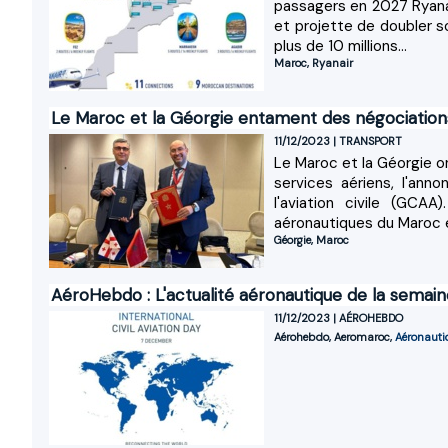
passagers en 2027 Ryana
et projette de doubler s
plus de 10 millions...
Maroc
,
Ryanair
Le Maroc et la Géorgie entament des négociations
11/12/2023
|
TRANSPORT
Le Maroc et la Géorgie on
services aériens, l'an
l'aviation civile (GCA
aéronautiques du Maroc e
Géorgie
,
Maroc
AéroHebdo : L'actualité aéronautique de la sema
11/12/2023
|
AÉROHEBDO
Aérohebdo
,
Aeromaroc
,
Aéronauti