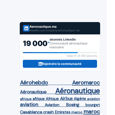
Aeronautique.ma
linkedin.com/company/aeronautique-ma
abonnés LinkedIn
19 000
+
Communauté aéronautique
marocaine
Objectif 25 000 abonnés
Rejoindre la communauté
Aérohebdo
Aeromaroc
Aéronautique
Aéronautique
Airbus
afrique
Afrique
Algérie
afrique
aviation
aviation
Aviation
Boeing
bourget
maroc
Casablanca
crash
Emirates
maroc