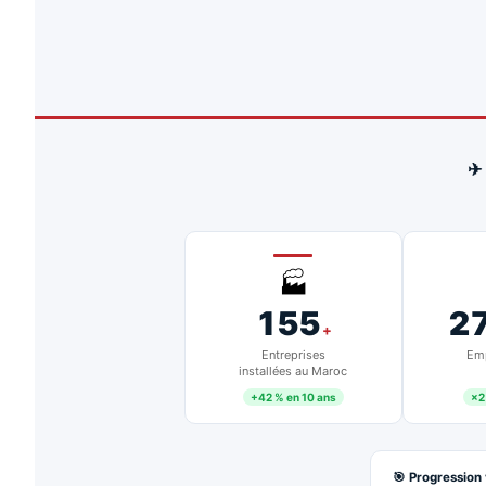
✈
🏭
155
2
+
Entreprises
Emp
installées au Maroc
+42 % en 10 ans
×2
🎯 Progression 