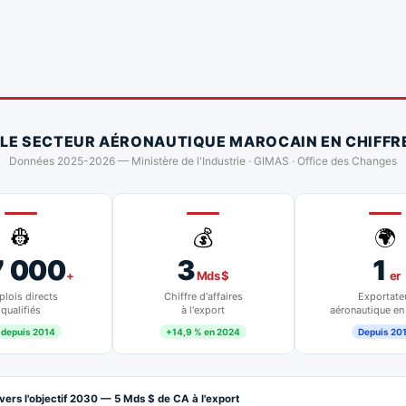
 LE SECTEUR AÉRONAUTIQUE MAROCAIN EN CHIFFR
Données 2025-2026 — Ministère de l'Industrie · GIMAS · Office des Changes
👷
💰
🌍
7 000
3
1
+
Mds $
er
lois directs
Chiffre d'affaires
Exportate
qualifiés
à l'export
aéronautique en
 depuis 2014
+14,9 % en 2024
Depuis 20
vers l'objectif 2030 — 5 Mds $ de CA à l'export