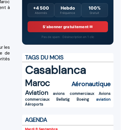
Maroc
ent à
+4 500
Hebdo
100%
Abonnés
Fréquence
Gratuit
S'abonner gratuitement ✉
Pas de spam · Désinscription en 1 clic
r les
ne de
TAGS DU MOIS
rités
Casablanca
Maroc
Aéronautique
Aviation
avions commerciaux
Avions
commerciaux
Bellatig
Boeing
aviation
Aéroports
AGENDA
Mardi 8 Septembre