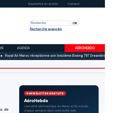
Soumettre un article
Contact
Recherche avancée
RIE
AGENDA
AEROHEBDO
 Air Maroc réceptionne son treizième Boeing 787 Dreamliner
Boeing a
✉ NEWSLETTER GRATUITE
AéroHebdo
L'actualité aéronautique du Maroc et du monde,
ns de
chaque semaine dans votre boîte mail.